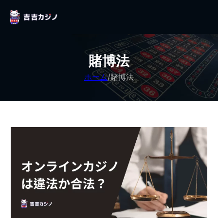
賭博法
ホーム
/
賭博法