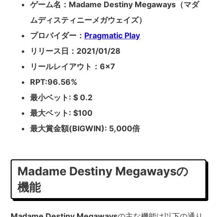
ゲーム名：Madame Destiny Megaways（マダ
ムディスティニーメガウェイズ）
プロバイダー：
Pragmatic Play
リリース日：2021/01/28
リールレイアウト：6×7
RPT:96.56%
最小ベット: $ 0.2
最大ベット: $100
最大賞金額(BIGWIN): 5,000倍
Madame Destiny Megawaysの
機能
Madame Destiny Megaways
の主な機能は以下の通り