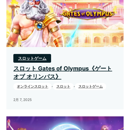
スロットゲーム
スロット Gates of Olympus《ゲート
オブ オリンパス》
,
,
オンラインスロット
スロット
スロットゲーム
2月 7, 2025