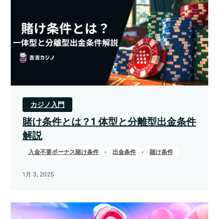
カジノ入門
賭け条件とは？1 体型と分離型出金条件
解説
,
,
入金不要ボーナス賭け条件
出金条件
賭け条件
1月 3, 2025