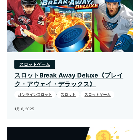
スロットゲーム
スロットBreak Away Deluxe《ブレイ
ク・アウェイ・デラックス》
,
,
オンラインスロット
スロット
スロットゲーム
1月 6, 2025