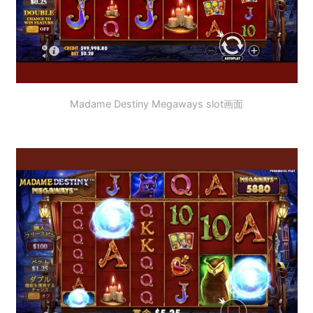
Madame Destiny Megaways slot画面