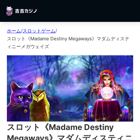
ホーム
/
スロットゲーム
/
スロット《Madame Destiny Megaways》マダムディステ
ィニーメガウェイズ
スロット《Madame Destiny
Megaways》マダムディスティニ