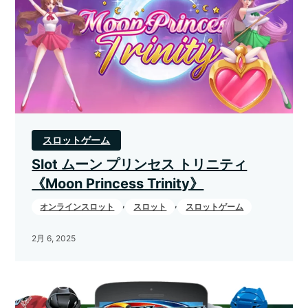
スロットゲーム
Slot ムーン プリンセス トリニティ
《Moon Princess Trinity》
,
,
オンラインスロット
スロット
スロットゲーム
2月 6, 2025