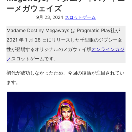
ーメガウェイズ
9月 23, 2024
|
スロットゲーム
Madame Destiny Megaways は Pragmatic Play社が
2021 年 1 月 28 日にリリースした千里眼のジプシー女
性が登場するオリジナルのメガウェイ版
オンラインカジ
ノ
スロットゲームです。
初代が成功しなかったため、今回の復活が注目されてい
ます。