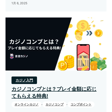
1月 6, 2025
カジノ入門
カジノコンプとは？プレイ金額に応じ
てもらえる特典!
,
,
オンラインカジノ
カジノコンプ
コンプポイント