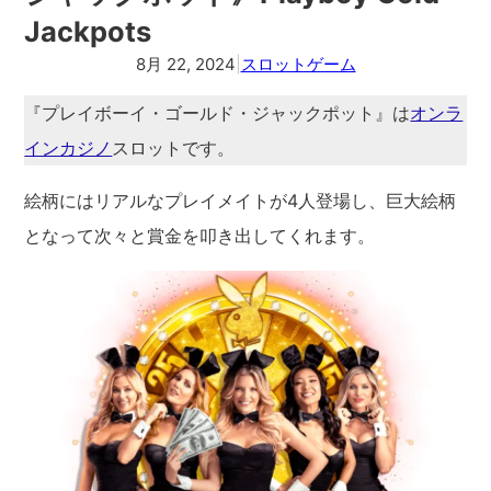
Jackpots
8月 22, 2024
|
スロットゲーム
『プレイボーイ・ゴールド・ジャックポット』は
オンラ
インカジノ
スロットです。
絵柄にはリアルなプレイメイトが4人登場し、巨大絵柄
となって次々と賞金を叩き出してくれます。