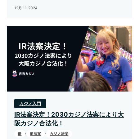
12月 11, 2024
カジノ入門
IR法案決定！2030カジノ法案により大
阪カジノ合法化！
,
,
IR
IR法案
カジノ法案