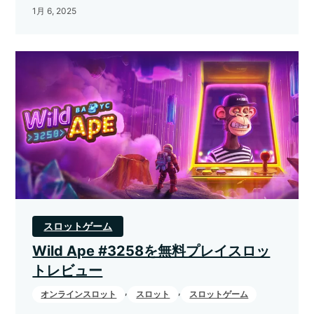
1月 6, 2025
スロットゲーム
Wild Ape #3258を無料プレイスロッ
トレビュー
,
,
オンラインスロット
スロット
スロットゲーム