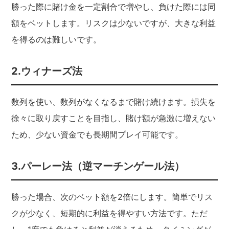
勝った際に賭け金を一定割合で増やし、負けた際には同
額をベットします。リスクは少ないですが、大きな利益
を得るのは難しいです。
2.ウィナーズ法
数列を使い、数列がなくなるまで賭け続けます。損失を
徐々に取り戻すことを目指し、賭け額が急激に増えない
ため、少ない資金でも長期間プレイ可能です。
3.パーレー法（逆マーチンゲール法）
勝った場合、次のベット額を2倍にします。簡単でリス
クが少なく、短期的に利益を得やすい方法です。ただ