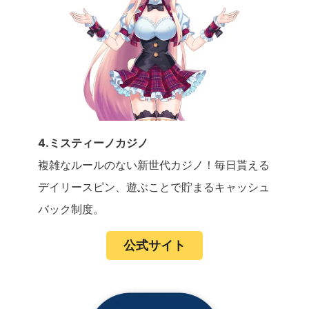
4.ミスティーノカジノ
複雑なルールのない新世代カジノ！毎日貰える
デイリースピン、遊ぶことで貯まるキャッシュ
バック制度。
公式サイト