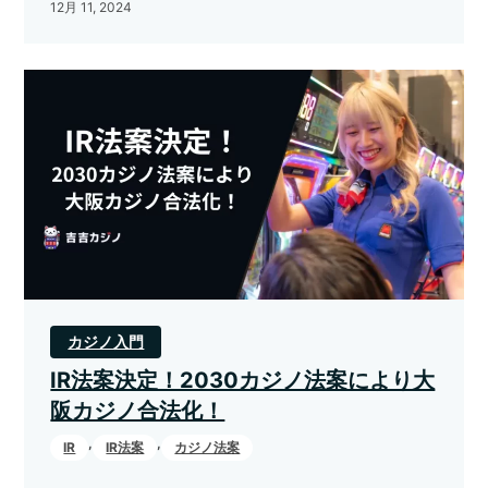
12月 11, 2024
カジノ入門
IR法案決定！2030カジノ法案により大
阪カジノ合法化！
,
,
IR
IR法案
カジノ法案