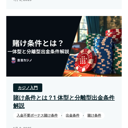
カジノ入門
賭け条件とは？1 体型と分離型出金条件
解説
,
,
入金不要ボーナス賭け条件
出金条件
賭け条件