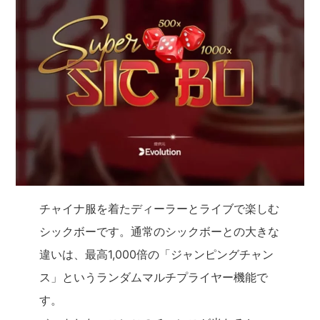
チャイナ服を着たディーラーとライブで楽しむ
シックボーです。通常のシックボーとの大きな
違いは、最高1,000倍の「ジャンピングチャン
ス」というランダムマルチプライヤー機能で
す。