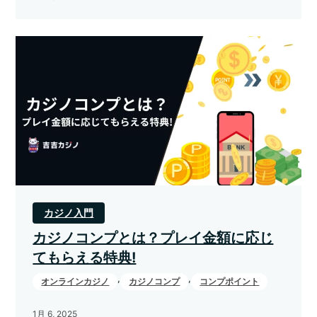
カジノ入門
カジノコンプとは？プレイ金額に応じ
てもらえる特典!
,
,
オンラインカジノ
カジノコンプ
コンプポイント
1月 6, 2025