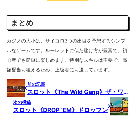
まとめ
カジノの大小は、サイコロ3つの出目を予想するシンプ
ルなゲームです。ルーレットに似た賭け方が豊富で、初
心者でも簡単に楽しめます。特別なスキルは不要で、高
額配当も狙えるため、上級者にも適しています。
前の記事
スロット《The Wild Gang》ザ・ワイルド・ギャング
次の投稿
スロット《DROP ‘EM》ドロップン