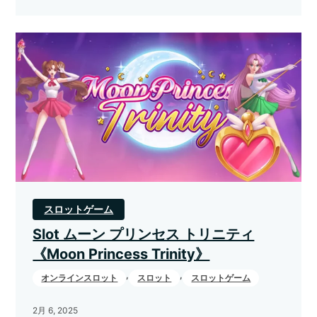
スロットゲーム
Slot ムーン プリンセス トリニティ
《Moon Princess Trinity》
,
,
オンラインスロット
スロット
スロットゲーム
2月 6, 2025