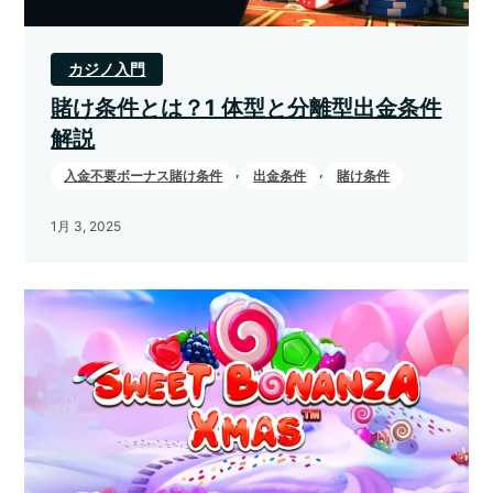
カジノ入門
賭け条件とは？1 体型と分離型出金条件
解説
,
,
入金不要ボーナス賭け条件
出金条件
賭け条件
1月 3, 2025