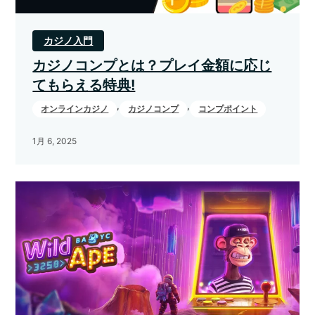
カジノ入門
カジノコンプとは？プレイ金額に応じ
てもらえる特典!
,
,
オンラインカジノ
カジノコンプ
コンプポイント
1月 6, 2025