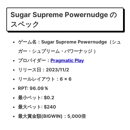
Sugar Supreme Powernudge の
スペック
ゲーム名：Sugar Supreme Powernudge（シュ
ガー・シュプリーム・パワーナッジ ）
プロバイダー：
Pragmatic Play
リリース日：2023/11/2
リールレイアウト：6 × 6
RPT: 96.09％
最小ベット: $0.2
最大ベット: $240
最大賞金額(BIGWIN)：5,000倍