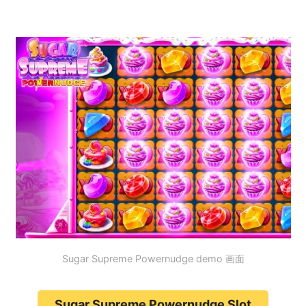
Sugar Supreme Powernudge demo 画面
Sugar Supreme Powernudge Slot