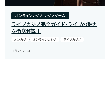
オンラインカジノ
,
カジノゲーム
ライブカジノ完全ガイド-ライブの魅力
を徹底解説！
,
,
オンカジ
オンラインカジノ
ライブカジノ
11月 26, 2024