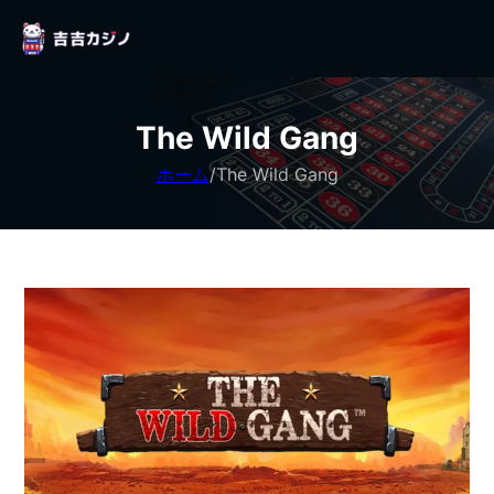
The Wild Gang
ホーム
/
The Wild Gang