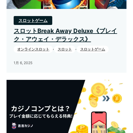
スロットゲーム
スロットBreak Away Deluxe《ブレイ
ク・アウェイ・デラックス》
,
,
オンラインスロット
スロット
スロットゲーム
1月 6, 2025