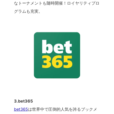
なトーナメントも随時開催！ロイヤリティプロ
グラムも充実。
3.bet365
bet365
は世界中で圧倒的人気を誇るブックメ