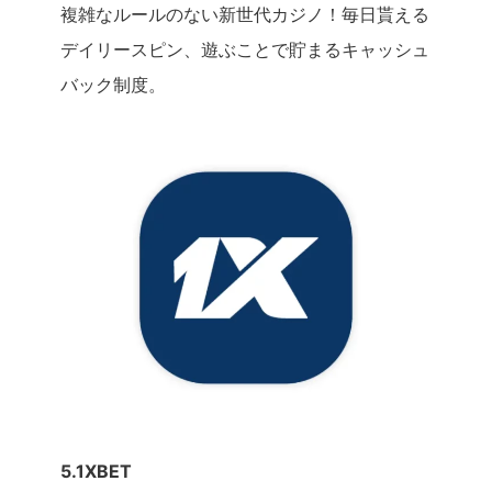
複雑なルールのない新世代カジノ！毎日貰える
デイリースピン、遊ぶことで貯まるキャッシュ
バック制度。
5.1XBET