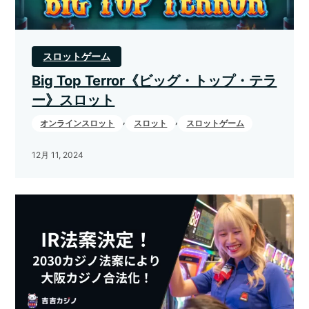
スロットゲーム
Big Top Terror《ビッグ・トップ・テラ
ー》スロット
,
,
オンラインスロット
スロット
スロットゲーム
12月 11, 2024