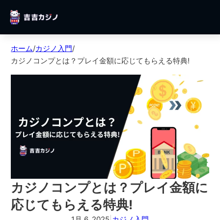
ホーム
/
カジノ入門
/
カジノコンプとは？プレイ金額に応じてもらえる特典!
カジノコンプとは？プレイ金額に
応じてもらえる特典!
1月 6, 2025
|
カジノ入門