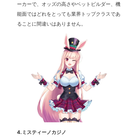
ーカーで、オッズの高さやベットビルダー、機
能面ではどれをとっても業界トップクラスであ
ることに間違いはありません。
4.ミスティーノカジノ