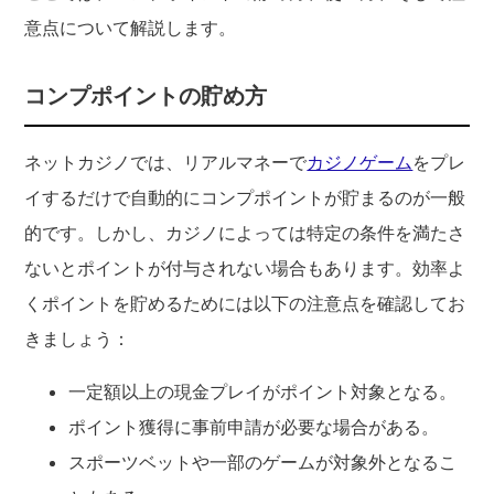
意点について解説します。
コンプポイントの貯め方
ネットカジノでは、リアルマネーで
カジノゲーム
をプレ
イするだけで自動的にコンプポイントが貯まるのが一般
的です。しかし、カジノによっては特定の条件を満たさ
ないとポイントが付与されない場合もあります。効率よ
くポイントを貯めるためには以下の注意点を確認してお
きましょう：
一定額以上の現金プレイがポイント対象となる。
ポイント獲得に事前申請が必要な場合がある。
スポーツベットや一部のゲームが対象外となるこ