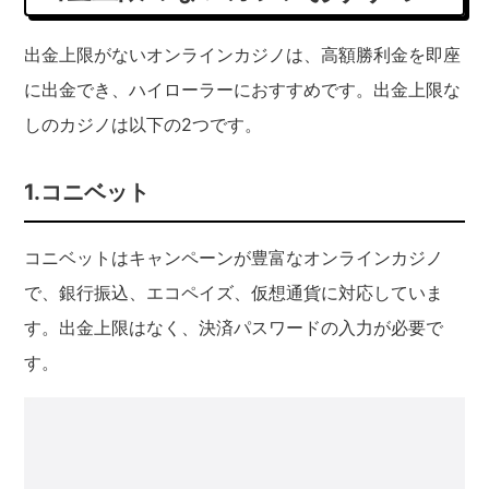
出金上限がないオンラインカジノは、高額勝利金を即座
に出金でき、ハイローラーにおすすめです。出金上限な
しのカジノは以下の2つです。
1.コニベット
コニベットはキャンペーンが豊富なオンラインカジノ
で、銀行振込、エコペイズ、仮想通貨に対応していま
す。出金上限はなく、決済パスワードの入力が必要で
す。