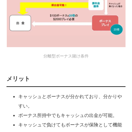
分離型ボーナス賭け条件
メリット
キャッシュとボーナスが分かれており、分かりや
すい。
ボーナス所持中でもキャッシュの出金が可能。
キャッシュで負けてもボーナスが保険として機能