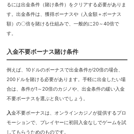
るには出金条件（賭け条件）をクリアする必要がありま
す。出金条件は、獲得ボーナスや（入金額＋ボーナス
額）の〇倍を賭ける仕組みで、一般的に20～40倍で
す。
入金不要ボーナス賭け条件
例えば、10ドルのボーナスで出金条件が20倍の場合、
200ドルを賭ける必要があります。手軽に出金したい場
合は、条件が1～20倍のカジノや、出金条件の緩い入金
不要ボーナスを選ぶと良いでしょう。
入
金不要ボーナスは、オンラインカジノが提供するプロ
モーションで、プレイヤーに初回入金なしでゲームを試
してもらうためのものです。