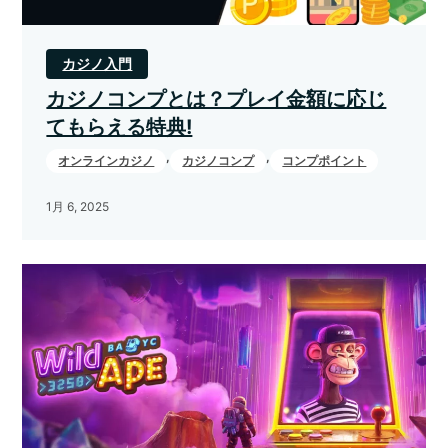
カジノ入門
カジノコンプとは？プレイ金額に応じ
てもらえる特典!
,
,
オンラインカジノ
カジノコンプ
コンプポイント
1月 6, 2025