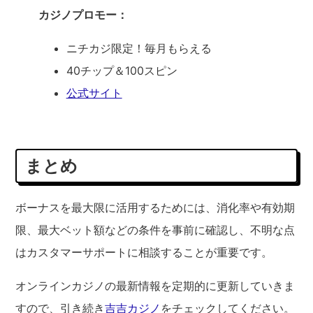
カジノプロモー：
ニチカジ限定！毎月もらえる
40チップ＆100スピン
公式サイト
まとめ
ボーナスを最大限に活用するためには、消化率や有効期
限、最大ベット額などの条件を事前に確認し、不明な点
はカスタマーサポートに相談することが重要です。
オンラインカジノの最新情報を定期的に更新していきま
すので、引き続き
吉吉カジノ
をチェックしてください。