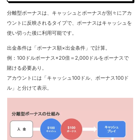
分離型ボーナスは、キャッシュとボーナスが別々にアカ
ウントに反映されるタイプで、ボーナスはキャッシュを
使い切った後に利用可能です。
出金条件は「ボーナス額×出金条件」で計算。
例：100ドルボーナス×20倍＝2,000ドルをボーナスで
賭ける必要あり。
アカウントには「キャッシュ100ドル、ボーナス100ド
ル」と分けて表示。