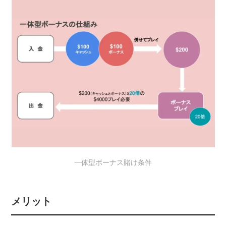
一体型ボーナス賭け条件
メリット