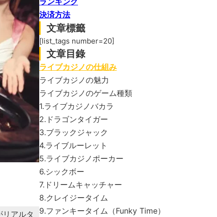
ランキング
決済方法
文章標籤
[list_tags number=20]
文章目錄
ライブカジノの仕組み
ライブカジノの魅力
ライブカジノのゲーム種類
1.ライブカジノバカラ
2.ドラゴンタイガー
3.ブラックジャック
4.ライブルーレット
5.ライブカジノポーカー
6.シックボー
7.ドリームキャッチャー
8.クレイジータイム
9.ファンキータイム（Funky Time）
がリアルタ