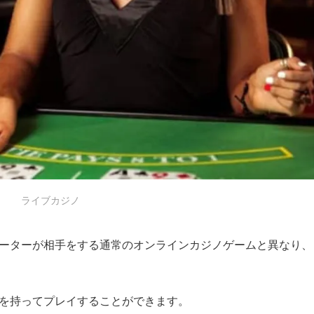
ライブカジノ
ーターが相手をする通常のオンラインカジノゲームと異なり、
を持ってプレイすることができます。