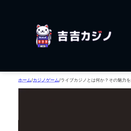
ホーム
/
カジノゲーム
/
ライブカジノとは何か？その魅力を