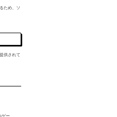
るため、ソ
提供されて
つゲー