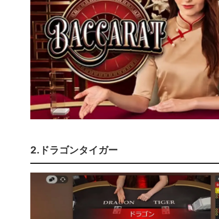
2.
ドラゴンタイガー