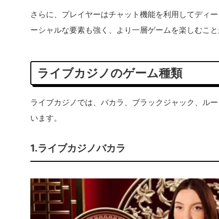
さらに、プレイヤーはチャット機能を利用してディー
ーシャルな要素も強く、より一層ゲームを楽しむこと
ライブカジノのゲーム種類
ライブカジノでは、バカラ、ブラックジャック、ルー
います。
1.
ライブカジノバカラ