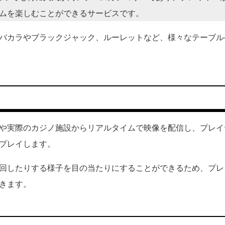
ムを楽しむことができるサービスです。
バカラやブラックジャック、ルーレットなど、様々なテーブル
や実際のカジノ施設からリアルタイムで映像を配信し、プレイ
プレイします。
回したりする様子を目の当たりにすることができるため、プレ
きます。