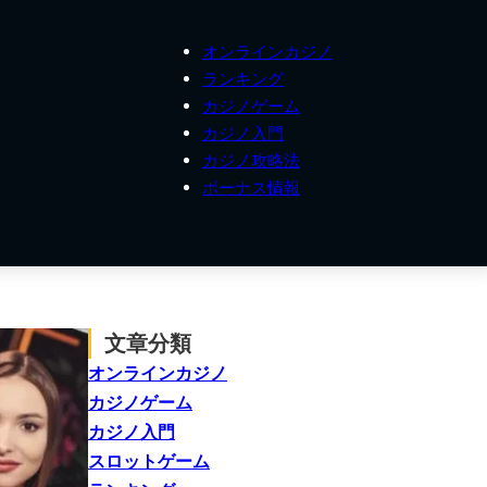
オンラインカジノ
ランキング
カジノゲーム
カジノ入門
カジノ攻略法
ボーナス情報
文章分類
オンラインカジノ
カジノゲーム
カジノ入門
スロットゲーム