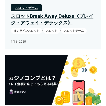
スロットゲーム
スロットBreak Away Deluxe《ブレイ
ク・アウェイ・デラックス》
,
,
オンラインスロット
スロット
スロットゲーム
1月 6, 2025