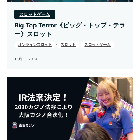
スロットゲーム
Big Top Terror《ビッグ・トップ・テラ
ー》スロット
,
,
オンラインスロット
スロット
スロットゲーム
12月 11, 2024