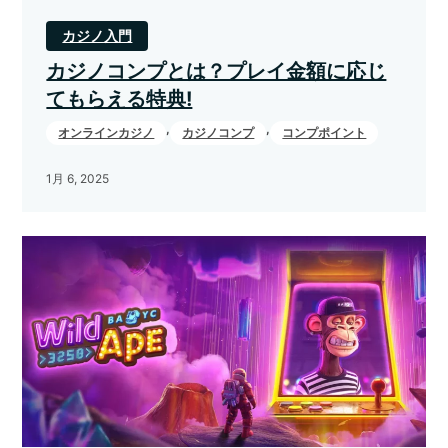
カジノ入門
カジノコンプとは？プレイ金額に応じ
てもらえる特典!
,
,
オンラインカジノ
カジノコンプ
コンプポイント
1月 6, 2025