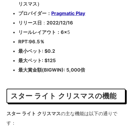
リスマス）
プロバイダー：
Pragmatic Play
リリース日
：
2022/12/16
リールレイアウト：6×
5
RPT:96.5％
最小ベット: $0.2
最大ベット: $125
最大賞金額(BIGWIN): 5,000倍
スター ライト クリスマスの機能
スター ライト クリスマス
の主な機能は以下の通りで
す：