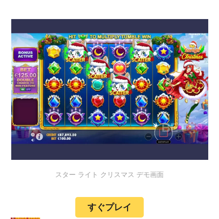
スター ライト クリスマス デモ画面
すぐプレイ