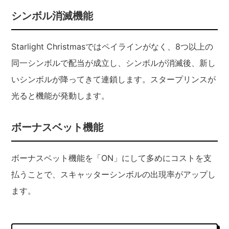
シンボル消滅機能
Starlight Christmasではペイラインがなく、8つ以上の
同一シンボルで配当が成立し、シンボルが消滅後、新し
いシンボルが降ってきて連鎖します。スタープリンスが
光ると機能が発動します。
ボーナスベット機能
ボーナスベット機能を「ON」にして多めにコストを支
払うことで、スキャッターシンボルの出現率がアップし
ます。