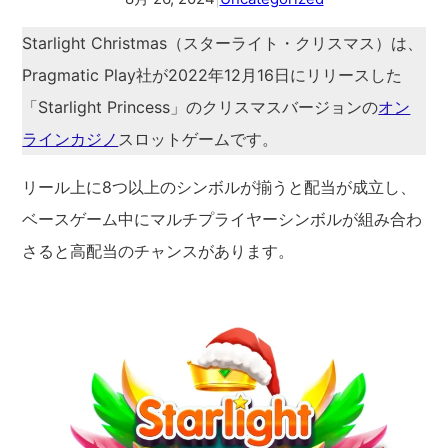
Starlight Christmas（スターライト・クリスマス）は、
Pragmatic Play社が2022年12月16日にリリースした
「Starlight Princess」のクリスマスバージョンの
オン
ラインカジノ
スロットゲームです。
リール上に8つ以上のシンボルが揃うと配当が成立し、
ベースゲーム中にマルチプライヤーシンボルが組み合わ
さると高配当のチャンスがあります。