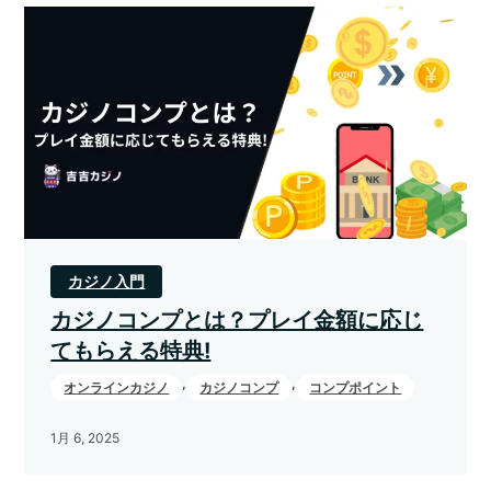
カジノ入門
カジノコンプとは？プレイ金額に応じ
てもらえる特典!
,
,
オンラインカジノ
カジノコンプ
コンプポイント
1月 6, 2025