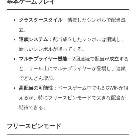
基本ゲームプレイ
クラスタースタイル
：隣接したシンボルで配当成
立。
連鎖システム
：配当成立したシンボルは消滅し、
新しいシンボルが降ってくる。
マルチプライヤー機能
：2回連続で配当が成立する
と、リール上にマルチプライヤーが登場し、連鎖
でどんどん増加。
高配当の可能性
：ベースゲーム中でもBIGWINが狙
えるが、特にフリースピンモードで大きな配当が
期待できる。
フリースピンモード