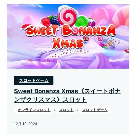
スロットゲーム
Sweet Bonanza Xmas《スイートボナ
ンザクリスマス》スロット
,
,
オンラインスロット
スロット
スロットゲーム
12月 19, 2024