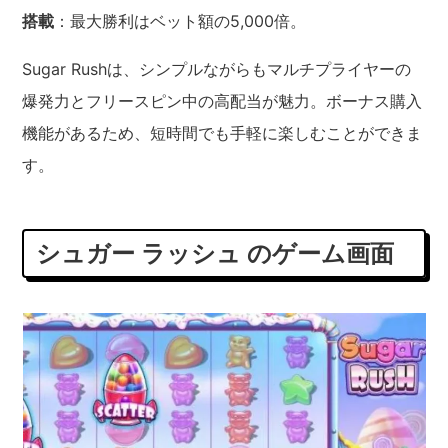
搭載
：最大勝利はベット額の5,000倍。
Sugar Rushは、シンプルながらもマルチプライヤーの
爆発力とフリースピン中の高配当が魅力。ボーナス購入
機能があるため、短時間でも手軽に楽しむことができま
す。
シュガー ラッシュ
のゲーム画面