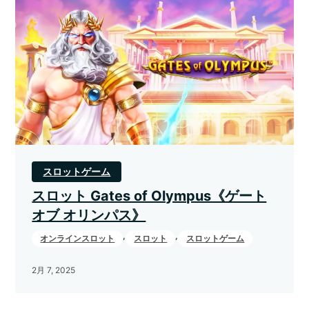
スロットゲーム
スロット Gates of Olympus《ゲート
オブ オリンパス》
,
,
オンラインスロット
スロット
スロットゲーム
2月 7, 2025