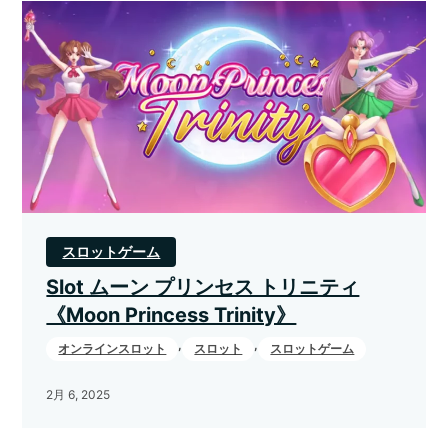
スロットゲーム
Slot ムーン プリンセス トリニティ
《Moon Princess Trinity》
,
,
オンラインスロット
スロット
スロットゲーム
2月 6, 2025