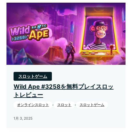
スロットゲーム
Wild Ape #3258を無料プレイスロッ
トレビュー
,
,
オンラインスロット
スロット
スロットゲーム
1月 3, 2025