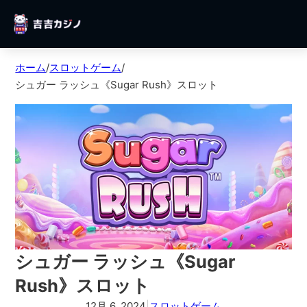
ホーム
/
スロットゲーム
/
シュガー ラッシュ《Sugar Rush》スロット
シュガー ラッシュ《Sugar
Rush》スロット
12月 6, 2024
|
スロットゲーム