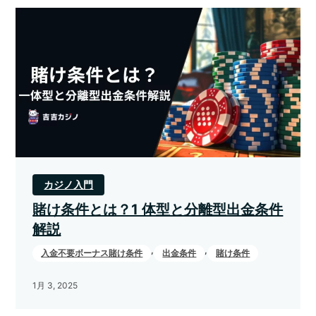
カジノ入門
賭け条件とは？1 体型と分離型出金条件
解説
,
,
入金不要ボーナス賭け条件
出金条件
賭け条件
1月 3, 2025