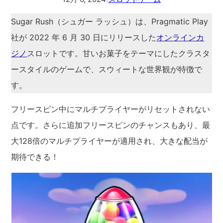
Sugar Rush（シュガー ラッシュ）は、Pragmatic Play
社が 2022 年 6 月 30 日にリリースした
オンラインカ
ジノ
スロットです。甘いお菓子をテーマにしたクラスタ
ースタイルのゲームで、スウィートな世界観が特徴で
す。
フリースピン中にマルチプライヤーがリセットされない
点です。さらに追加フリースピンのチャンスもあり、最
大128倍のマルチプライヤーが適用され、大きな配当が
期待できる！