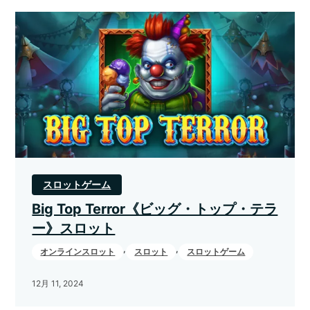
スロットゲーム
Big Top Terror《ビッグ・トップ・テラ
ー》スロット
,
,
オンラインスロット
スロット
スロットゲーム
12月 11, 2024