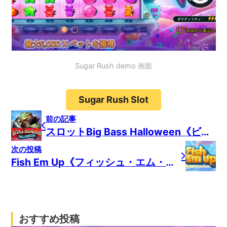
Sugar Rush demo 画面
Sugar Rush Slot
前の記事
スロットBig Bass Halloween《ビッグ・バス・ハロウィン》
次の投稿
Fish Em Up《フィッシュ・エム・アップ》スロット
おすすめ投稿