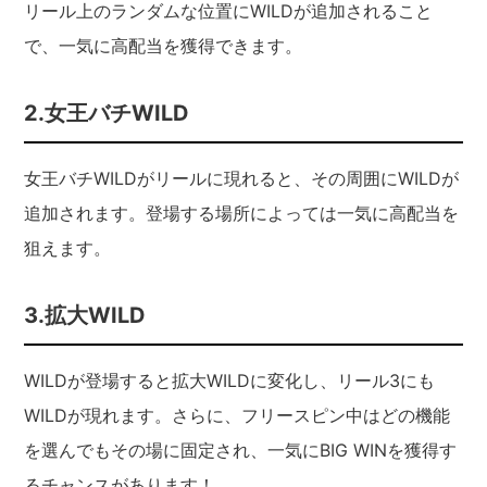
リール上のランダムな位置にWILDが追加されること
で、一気に高配当を獲得できます。
2.女王バチWILD
女王バチWILDがリールに現れると、その周囲にWILDが
追加されます。登場する場所によっては一気に高配当を
狙えます。
3.拡大WILD
WILDが登場すると拡大WILDに変化し、リール3にも
WILDが現れます。さらに、フリースピン中はどの機能
を選んでもその場に固定され、一気にBIG WINを獲得す
るチャンスがあります！