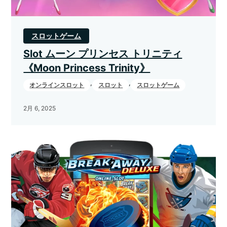
スロットゲーム
Slot ムーン プリンセス トリニティ
《Moon Princess Trinity》
,
,
オンラインスロット
スロット
スロットゲーム
2月 6, 2025