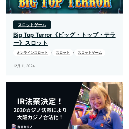
スロットゲーム
Big Top Terror《ビッグ・トップ・テラ
ー》スロット
,
,
オンラインスロット
スロット
スロットゲーム
12月 11, 2024