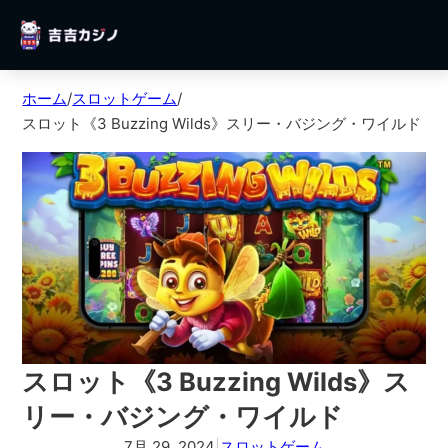
ホーム
/
スロットゲーム
/
スロット《3 Buzzing Wilds》スリー・バジング・ワイルド
スロット《3 Buzzing Wilds》ス
リー・バジング・ワイルド
7月 29, 2024
|
スロットゲーム