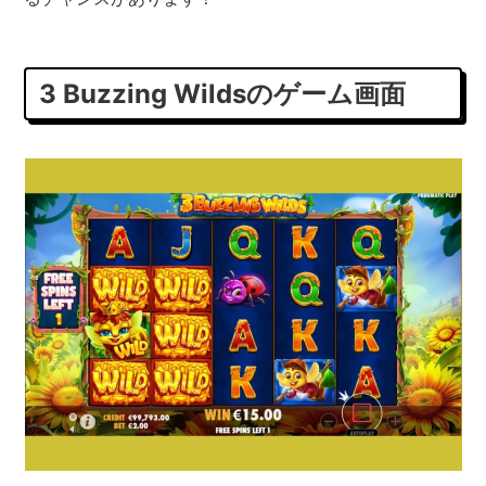
3 Buzzing Wildsのゲーム画面