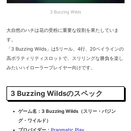
3 Buzzing Wilds
大自然のハチは花の受粉に重要な役割を果たしていま
す。
「3 Buzzing Wilds」は5リール、4行、20ペイラインの
高ボラティリティスロットで、スリリングな勝負を楽し
みたいハイローラープレイヤー向けです。
3 Buzzing Wildsのスペック
ゲーム名：3 Buzzing Wilds（スリー・バジン
グ・ワイルド）
プロバイダー：
Pragmatic Play