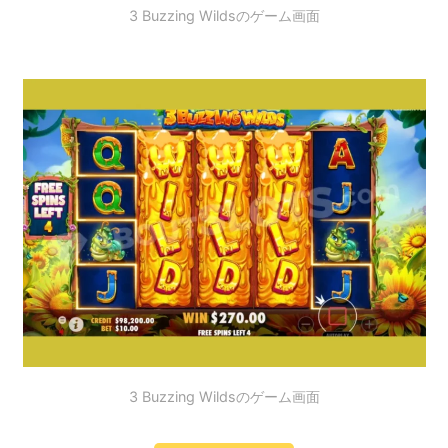
3 Buzzing Wildsのゲーム画面
3 Buzzing Wildsのゲーム画面