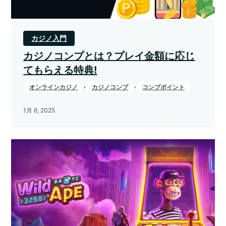
カジノ入門
カジノコンプとは？プレイ金額に応じ
てもらえる特典!
,
,
オンラインカジノ
カジノコンプ
コンプポイント
1月 6, 2025