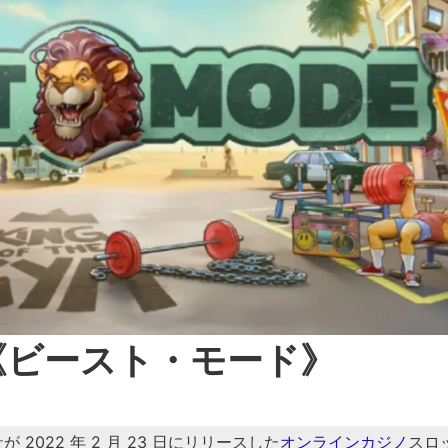
de《ビースト・モード》
g社が 2022 年 2 月 23 日にリリースした
オンラインカジノ
スロ