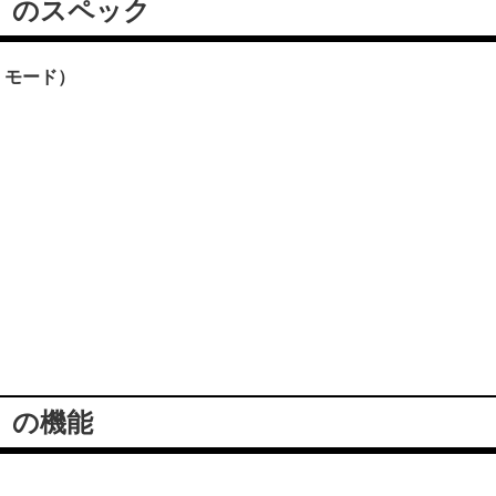
ド）のスペック
・モード）
）
の機能