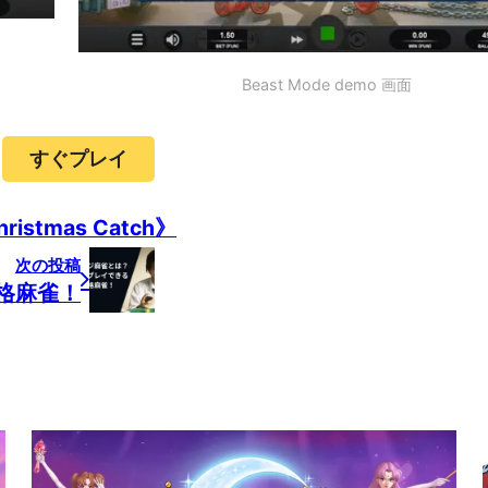
Beast Mode demo 画面
すぐプレイ
hristmas Catch》
次の投稿
格麻雀！