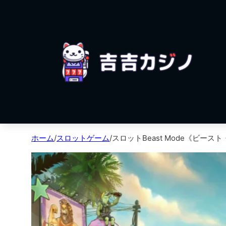
ホーム
/
スロットゲーム
/
スロットBeast Mode《ビース