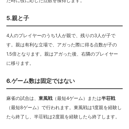
た時に役に応じた点数を獲得します。
5.
親と子
4人のプレイヤーのうち1人が親で、残りの3人が子で
す。親は有利な立場で、アガった際に得る点数が子の
1.5倍となります。親はアガった後、右隣のプレイヤー
に移ります。
6.
ゲーム数は固定ではない
麻雀の試合は、
東風戦
（最短4ゲーム）または
半荘戦
（最短8ゲーム）で行われます。東風戦は1度親を経験し
たら終了し、半荘戦は2度親を経験したら終了します。