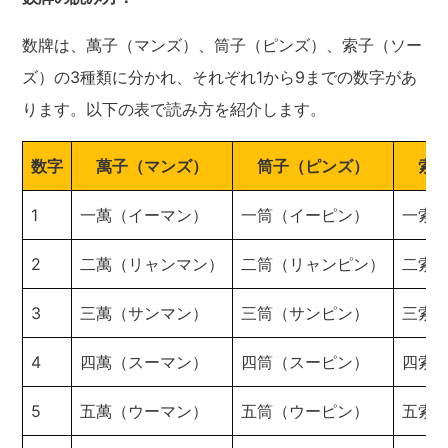
数牌は、萬子（マンズ）、筒子（ピンズ）、索子（ソー
ズ）の3種類に分かれ、それぞれ1から9までの数字があ
ります。以下の表で読み方を紹介します。
数字
萬子（マンズ）
筒子（ピンズ）
索
1
一萬（イーマン）
一筒（イーピン）
一索
2
二萬（リャンマン）
二筒（リャンピン）
二索
3
三萬（サンマン）
三筒（サンピン）
三索
4
四萬（スーマン）
四筒（スーピン）
四索
5
五萬（ウーマン）
五筒（ウーピン）
五索