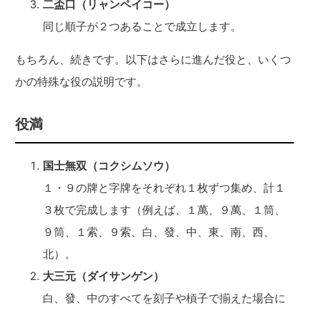
二盃口（リャンペイコー）
同じ順子が２つあることで成立します。
もちろん、続きです。以下はさらに進んだ役と、いくつ
かの特殊な役の説明です。
役満
国士無双（コクシムソウ）
１・９の牌と字牌をそれぞれ１枚ずつ集め、計１
３枚で完成します（例えば、１萬、９萬、１筒、
９筒、１索、９索、白、發、中、東、南、西、
北）。
大三元（ダイサンゲン）
白、發、中のすべてを刻子や槓子で揃えた場合に