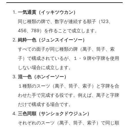
一気通貫（イッキツウカン）
同じ種類の牌で、数字が連続する順子（123、
456、789）を作ることで成立します。
純粋一色（ジュンスイイーソー）
すべての面子が同じ種類の牌（萬子、筒子、索
子）で構成されているが、１・９牌や字牌を使用
しない場合に成立します。
混一色（ホンイーソー）
１種類のスーツ（萬子、筒子、索子）と字牌を合
わせた手で完成する役です。例えば、萬子と字牌
だけで構成する場合です。
三色同順（サンショクドウジュン）
それぞれのスーツ（萬子、筒子、索子）で同じ順