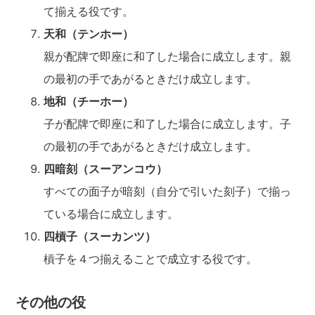
て揃える役です。
天和（テンホー）
親が配牌で即座に和了した場合に成立します。親
の最初の手であがるときだけ成立します。
地和（チーホー）
子が配牌で即座に和了した場合に成立します。子
の最初の手であがるときだけ成立します。
四暗刻（スーアンコウ）
すべての面子が暗刻（自分で引いた刻子）で揃っ
ている場合に成立します。
四槓子（スーカンツ）
槓子を４つ揃えることで成立する役です。
その他の役