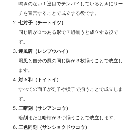
鳴きのない１巡目でテンパイしているときにリー
チを宣言することで成立する役です。
七対子（チートイツ）
同じ牌が２つある形で７組揃うと成立する役で
す。
連風牌（レンプウハイ）
場風と自分の風の同じ牌が３枚揃うことで成立し
ます。
対々和（トイトイ）
すべての面子が刻子や槓子で揃うことで成立しま
す。
三暗刻（サンアンコウ）
暗刻または暗槓が３つ揃うことで成立します。
三色同刻（サンショクドウコウ）