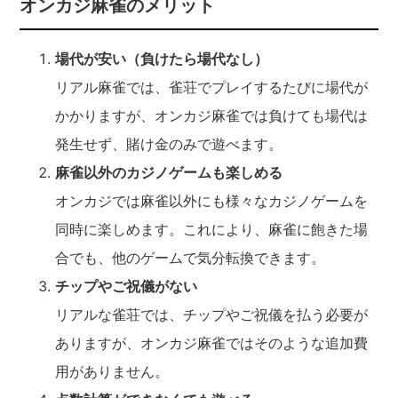
オンカジ麻雀のメリット
場代が安い（負けたら場代なし）
リアル麻雀では、雀荘でプレイするたびに場代が
かかりますが、オンカジ麻雀では負けても場代は
発生せず、賭け金のみで遊べます。
麻雀以外のカジノゲームも楽しめる
オンカジでは麻雀以外にも様々なカジノゲームを
同時に楽しめます。これにより、麻雀に飽きた場
合でも、他のゲームで気分転換できます。
チップやご祝儀がない
リアルな雀荘では、チップやご祝儀を払う必要が
ありますが、オンカジ麻雀ではそのような追加費
用がありません。