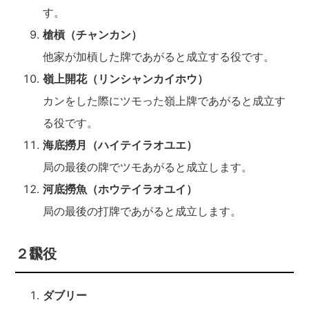
す。
槍槓（チャンカン）
他家が加槓した牌であがると成立する役です。
嶺上開花（リンシャンカイホウ）
カンをした際にツモった嶺上牌であがると成立す
る役です。
海底撈月（ハイテイラオユエ）
局の最後の牌でツモあがると成立します。
河底撈魚（ホウテイラオユイ）
局の最後の打牌であがると成立します。
２飜役
ダブリー